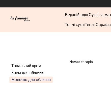
Перейти до основного контенту
Верхній одяг
Сукні за ма
Теплі сукні
Теплі Сарафа
Немає товарів
Тональний крем
Крем для обличчя
Молочко для обличчя