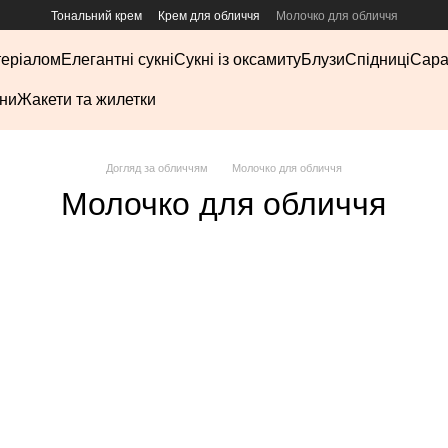
Тональний крем
Крем для обличчя
Молочко для обличчя
теріалом
Елегантні сукні
Сукні із оксамиту
Блузи
Спідниці
Сар
ни
Жакети та жилетки
Догляд за обличчям
Молочко для обличчя
Молочко для обличчя