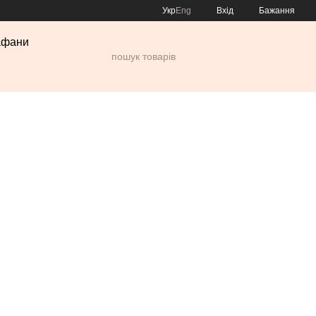
Укр
Eng
Вхід
Бажання
афани