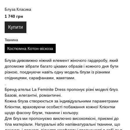
Блуза Класика
1 740 грн
Купити
Тканина
Костюмна Котон-віскоза
Блуза-дивовижно ніжний елемент жіночого гардеробу, який
допоможе зібрати багато цікавих образів і кожного дня бути
різною, поєднуючи навіть одну модель блузи із різними
спідницями, сарафанами, жакетами.
.
Бренд-ательє La Feminite Dress пропонує різні моделі блуз.
Базові, елегантні, романтичні.
Кожна блуза створюється за індивідуальними параметрами
Клієнтки, враховуючи особисті побажання кожної Клієнтки
щодо фасону блузи, тканини і кольору.
Для блуз ми пропонуємо виключно високоякісні, приємні до
тіла матеріали. Натуральні або напівнатуральні тканини, що
дихають і дарують відчуття комфорту і впевненості в собі як в