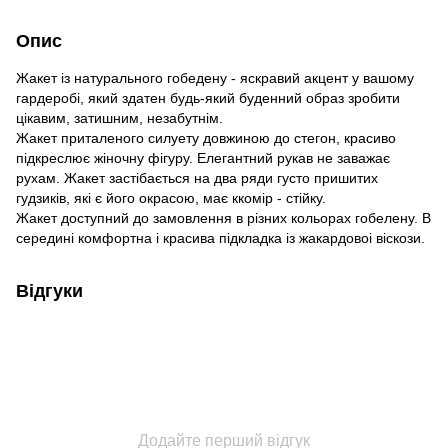
Опис
Жакет із натурального гобедену - яскравий акцент у вашому
гардеробі, який здатен будь-який буденний образ зробити
цікавим, затишним, незабутнім.
Жакет приталеного силуету довжиною до стегон, красиво
підкреслює жіночну фігуру. Елегантний рукав не заважає
рухам. Жакет застібається на два ряди густо пришитих
гудзиків, які є його окрасою, має ккомір - стійку.
Жакет доступний до замовлення в різних кольорах гобелену. В
середині комфортна і красива підкладка із жакардовоі віскози.
Відгуки
Додайте перший відгук